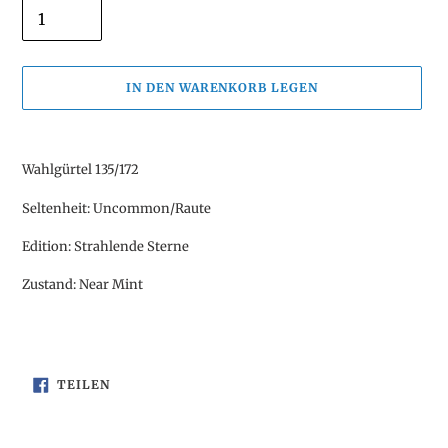
IN DEN WARENKORB LEGEN
Produkt
wird
Wahlgürtel 135/172
zum
Warenkorb
Seltenheit: Uncommon/Raute
hinzugefügt
Edition: Strahlende Sterne
Zustand: Near Mint
AUF
TEILEN
FACEBOOK
TEILEN