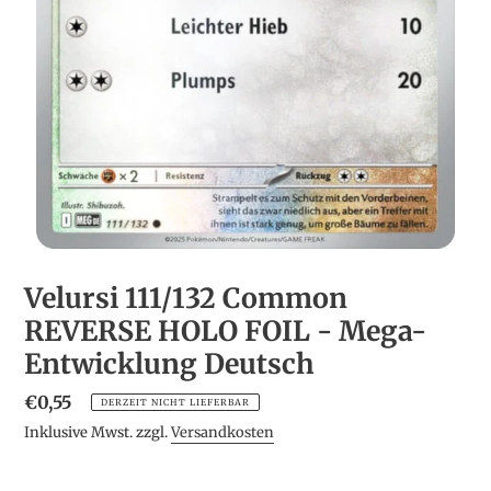
Velursi 111/132 Common
REVERSE HOLO FOIL - Mega-
Entwicklung Deutsch
Normaler
€0,55
DERZEIT NICHT LIEFERBAR
Preis
Inklusive Mwst. zzgl.
Versandkosten