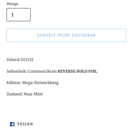
Menge
DERZEIT NICHT LIEFERBAR
Produkt
wird
Velursi 111/132
zum
Warenkorb
Seltenheit: Common/Kreis
REVERSE HOLO FOIL
hinzugefügt
Edition: Mega-Entwicklung
Zustand: Near Mint
AUF
TEILEN
FACEBOOK
TEILEN