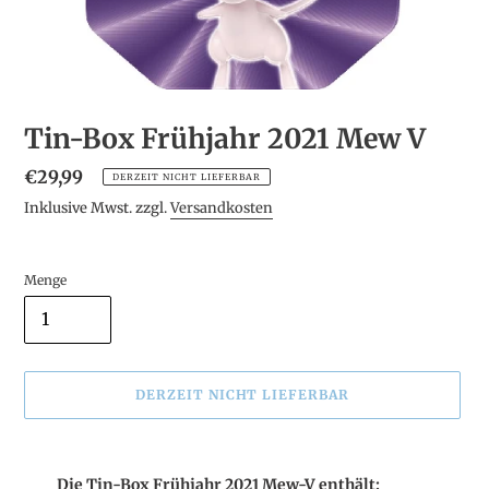
Tin-Box Frühjahr 2021 Mew V
Normaler
€29,99
DERZEIT NICHT LIEFERBAR
Preis
Inklusive Mwst. zzgl.
Versandkosten
Menge
DERZEIT NICHT LIEFERBAR
Produkt
wird
Die Tin-Box Frühjahr 2021 Mew-V enthält: