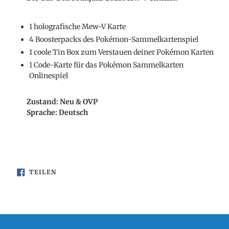
zum
Warenkorb
hinzugefügt
1 holografische Mew-V Karte
4 Boosterpacks des Pokémon-Sammelkartenspiel
1 coole Tin Box zum Verstauen deiner Pokémon Karten
1 Code-Karte für das Pokémon Sammelkarten
Onlinespiel
Zustand: Neu & OVP
Sprache: Deutsch
AUF
TEILEN
FACEBOOK
TEILEN