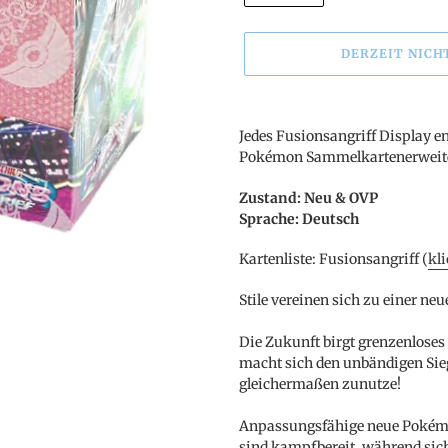
DERZEIT NICH
Produkt
wird
Jedes Fusionsangriff Display e
zum
Pokémon Sammelkartenerweite
Warenkorb
hinzugefügt
Zustand: Neu & OVP
Sprache: Deutsch
Kartenliste: Fusionsangriff (
kli
Stile vereinen sich zu einer neu
Die Zukunft birgt grenzenloses 
macht sich den unbändigen Si
gleichermaßen zunutze!
Anpassungsfähige neue Pokém
sind kampfbereit, während sic