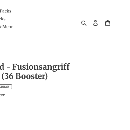
 Packs
cks
Suchen
Einloggen
Warenkor
& Mehr
d - Fusionsangriff
 (36 Booster)
FERBAR
ten