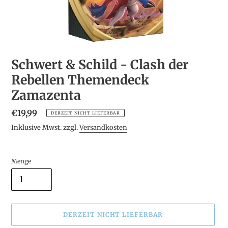
Schwert & Schild - Clash der
Rebellen Themendeck
Zamazenta
Normaler
€19,99
DERZEIT NICHT LIEFERBAR
Preis
Inklusive Mwst. zzgl.
Versandkosten
Menge
DERZEIT NICHT LIEFERBAR