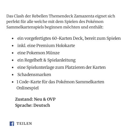
Produkt
wird
Das Clash der Rebellen Themendeck Zamazenta eignet sich
zum
perfekt für alle welche mit dem Spielen des Pokémon
Warenkorb
Sammelkartenspiels beginnen möchten und enthält:
hinzugefügt
ein vorgefertigtes 60-Karten Deck, bereit zum Spielen
inkl. eine Premium Holokarte
eine Pokemon Münze
ein Regelheft & Spielanleitung
eine Spielunterlage zum Platzieren der Karten
Schadensmarken
1 Code-Karte für das Pokémon Sammelkarten
Onlinespiel
Zustand: Neu & OVP
Sprache: Deutsch
AUF
TEILEN
FACEBOOK
TEILEN