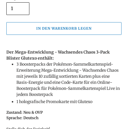
IN DEN WARENKORB LEGEN
Produkt
wird
Der Mega-Entwicklung - Wachsendes Chaos 3-Pack
zum
Blister Glutexo enthält:
Warenkorb
3 Boosterpacks der Pokémon-Sammelkartenspiel-
hinzugefügt
Erweiterung Mega-Entwicklung - Wachsendes Chaos
mit jeweils 10 zufällig sortierten Karten plus eine
Basis-Energie und eine Code-Karte für ein Online-
Boosterpack für Pokémon-Sammelkartenspiel Live in
jedem Boosterpack
1 holografische Promokarte mit Glutexo
Zustand: Neu & OVP
Sprache: Deutsch