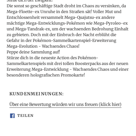
Stelle dich der Ewigkeit!
Die sonst so geschäftige Stadt droht im Chaos zu versinken, da
Mega-Floette-ex Unruhe in den Straßen sät! Voller Mut und
Entschlossenheit versammelt Mega-Quajutsu-ex andere
mächtige Mega-Entwicklungs-Pokémon wie Mega-Pyroleo-ex
und Mega-Tandrak-ex, um der wachsenden Bedrohung Einhalt
zu gebieten. Doch mit der Einbruch der Nacht erblüht die
Gefahr in der Pokémon-Sammelkartenspiel-Erweiterung
Mega-Evolution - Wachsendes Chaos!
Peppe deine Sammlung auf!
Stürze dich in die neueste Action des Pokémon-
Sammelkartenspiels mit drei tollen Boosterpacks aus der neuen
Erweiterung Mega-Entwicklung - Wachsendes Chaos und einer
besonderen holografischen Promokarte!
KUNDENMEINUNGEN:
Über eine Bewertung würden wir uns freuen (klick hier)
AUF
TEILEN
FACEBOOK
TEILEN