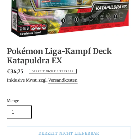
Pokémon Liga-Kampf Deck
Katapuldra EX
Normaler
€34,75
DERZEIT NICHT LIEFERBAR
Preis
Inklusive Mwst. zzgl.
Versandkosten
Menge
DERZEIT NICHT LIEFERBAR