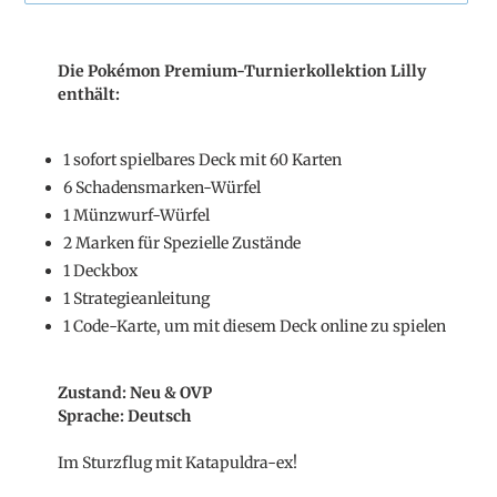
Produkt
wird
Die Pokémon Premium-Turnierkollektion Lilly
zum
enthält:
Warenkorb
hinzugefügt
1 sofort spielbares Deck mit 60 Karten
6 Schadensmarken-Würfel
1 Münzwurf-Würfel
2 Marken für Spezielle Zustände
1 Deckbox
1 Strategieanleitung
1 Code-Karte, um mit diesem Deck online zu spielen
Zustand: Neu & OVP
Sprache: Deutsch
Im Sturzflug mit Katapuldra-ex!