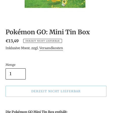
Pokémon GO: Mini Tin Box
Normaler
€13,49
DERZEIT NICHT LIEFERBAR
Preis
Inklusive Mwst. zzgl.
Versandkosten
Menge
DERZEIT NICHT LIEFERBAR
Produkt
wird
Die Pokémon GO Mini Tin Box enthält: