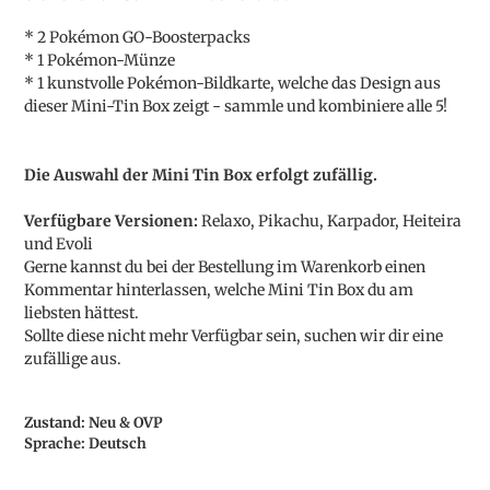
zum
Warenkorb
* 2 Pokémon GO-Boosterpacks
hinzugefügt
* 1 Pokémon-Münze
* 1 kunstvolle Pokémon-Bildkarte, welche das Design aus
dieser Mini-Tin Box zeigt - sammle und kombiniere alle 5!
Die Auswahl der Mini Tin Box erfolgt zufällig.
Verfügbare Versionen:
Relaxo, Pikachu, Karpador, Heiteira
und Evoli
Gerne kannst du bei der Bestellung im Warenkorb einen
Kommentar hinterlassen, welche Mini Tin Box du am
liebsten hättest.
Sollte diese nicht mehr Verfügbar sein, suchen wir dir eine
zufällige aus.
Zustand: Neu & OVP
Sprache: Deutsch