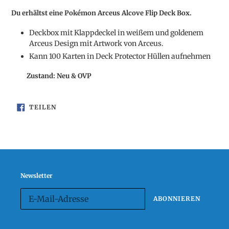
wird
Du erhältst eine Pokémon Arceus Alcove Flip Deck Box.
zum
Warenkorb
Deckbox mit Klappdeckel in weißem und goldenem
hinzugefügt
Arceus Design mit Artwork von Arceus.
Kann 100 Karten in Deck Protector Hüllen aufnehmen
Zustand: Neu & OVP
AUF
TEILEN
FACEBOOK
TEILEN
Newsletter
ABONNIEREN