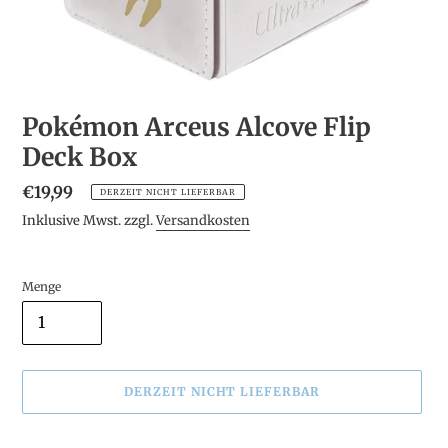
Pokémon Arceus Alcove Flip
Deck Box
Normaler
€19,99
DERZEIT NICHT LIEFERBAR
Preis
Inklusive Mwst. zzgl.
Versandkosten
Menge
DERZEIT NICHT LIEFERBAR
Produkt