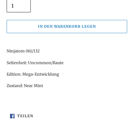
IN DEN WARENKORB LEGEN
Produkt
wird
Ninjatom 061/132
zum
Warenkorb
Seltenheit: Uncommon/Raute
hinzugefügt
Edition: Mega-Entwicklung
Zustand: Near Mint
AUF
TEILEN
FACEBOOK
TEILEN