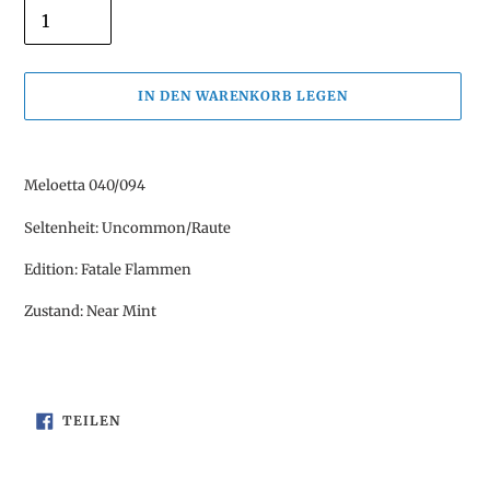
IN DEN WARENKORB LEGEN
Produkt
wird
Meloetta 040/094
zum
Warenkorb
Seltenheit: Uncommon/Raute
hinzugefügt
Edition: Fatale Flammen
Zustand: Near Mint
AUF
TEILEN
FACEBOOK
TEILEN