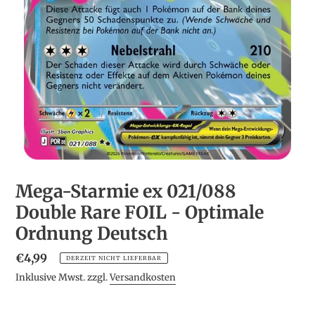
Mega-Starmie ex 021/088
Double Rare FOIL - Optimale
Ordnung Deutsch
Normaler
€4,99
DERZEIT NICHT LIEFERBAR
Preis
Inklusive Mwst. zzgl.
Versandkosten