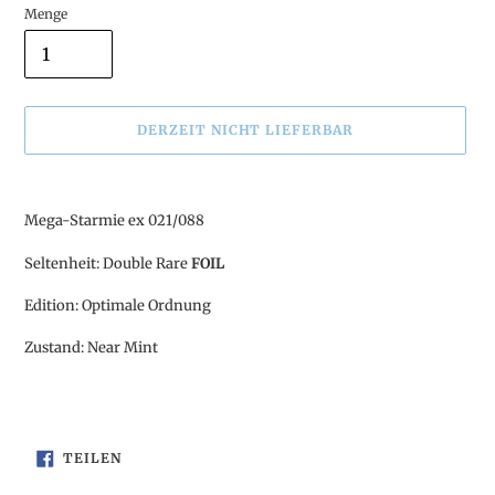
Menge
DERZEIT NICHT LIEFERBAR
Produkt
wird
Mega-Starmie ex 021/088
zum
Warenkorb
Seltenheit: Double Rare
FOIL
hinzugefügt
Edition: Optimale Ordnung
Zustand: Near Mint
AUF
TEILEN
FACEBOOK
TEILEN