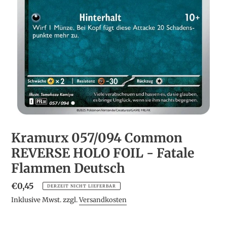
Kramurx 057/094 Common
REVERSE HOLO FOIL - Fatale
Flammen Deutsch
Normaler
€0,45
DERZEIT NICHT LIEFERBAR
Preis
Inklusive Mwst. zzgl.
Versandkosten