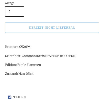
Menge
DERZEIT NICHT LIEFERBAR
Produkt
wird
Kramurx 057/094
zum
Warenkorb
Seltenheit: Common/Kreis
REVERSE HOLO FOIL
hinzugefügt
Edition: Fatale Flammen
Zustand: Near Mint
AUF
TEILEN
FACEBOOK
TEILEN