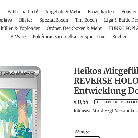
e
Bald erhältlich!
Angebote & Mehr
Einzelkarten
Booster
splays
Blister
Spezial Boxen
Tin-Boxen
Liga & Battle De
hüllen & Toploader
Ordner, Deckboxen & Mehr
FUNKO POP! 
B-Ware
Pokémon-Sammelkartenspiel-Live
Suchen
Heikos Mitgefü
REVERSE HOLO 
Entwicklung D
Normaler
€0,55
DERZEIT NICHT LIEFERB
Preis
Inklusive Mwst. zzgl.
Versandkos
Menge