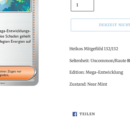
DERZEIT NICH
Produkt
wird
Heikos Mitgefühl 132/132
zum
Warenkorb
Seltenheit: Uncommon/Raute
R
hinzugefügt
Edition: Mega-Entwicklung
Zustand: Near Mint
AUF
TEILEN
FACEBOOK
TEILEN