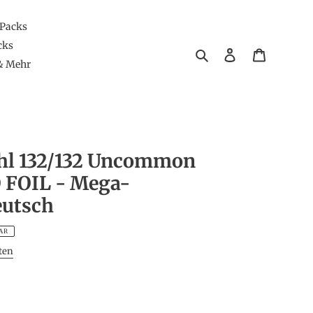
 Packs
cks
Suchen
Einloggen
Warenkor
& Mehr
hl 132/132 Uncommon
FOIL - Mega-
eutsch
AR
ten