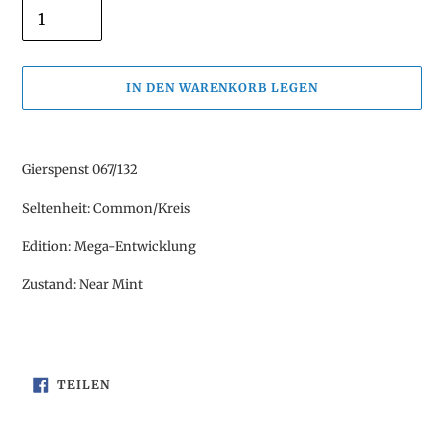
IN DEN WARENKORB LEGEN
Produkt
wird
Gierspenst 067/132
zum
Warenkorb
Seltenheit: Common/Kreis
hinzugefügt
Edition: Mega-Entwicklung
Zustand: Near Mint
AUF
TEILEN
FACEBOOK
TEILEN