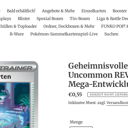
e
Bald erhältlich!
Angebote & Mehr
Einzelkarten
Booster
splays
Blister
Spezial Boxen
Tin-Boxen
Liga & Battle De
hüllen & Toploader
Ordner, Deckboxen & Mehr
FUNKO POP! 
B-Ware
Pokémon-Sammelkartenspiel-Live
Suchen
Geheimnisvoller
Uncommon REV
Mega-Entwickl
Normaler
€0,55
DERZEIT NICHT LIEFERB
Preis
Inklusive Mwst. zzgl.
Versandkos
Menge