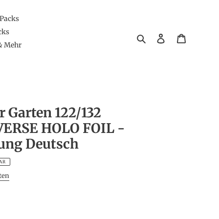
 Packs
cks
Suchen
Einloggen
Warenkor
& Mehr
 Garten 122/132
ERSE HOLO FOIL -
ung Deutsch
AR
ten