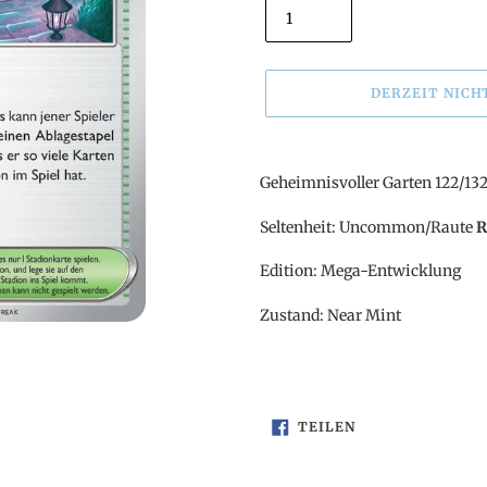
DERZEIT NICH
Produkt
wird
Geheimnisvoller Garten 122/13
zum
Warenkorb
Seltenheit: Uncommon/Raute
R
hinzugefügt
Edition: Mega-Entwicklung
Zustand: Near Mint
AUF
TEILEN
FACEBOOK
TEILEN