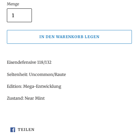
Menge
IN DEN WARENKORB LEGEN
Produkt
wird
Eisendefensive 118/132
zum
Warenkorb
Seltenheit: Uncommon/Raute
hinzugefügt
Edition: Mega-Entwicklung
Zustand: Near Mint
AUF
TEILEN
FACEBOOK
TEILEN