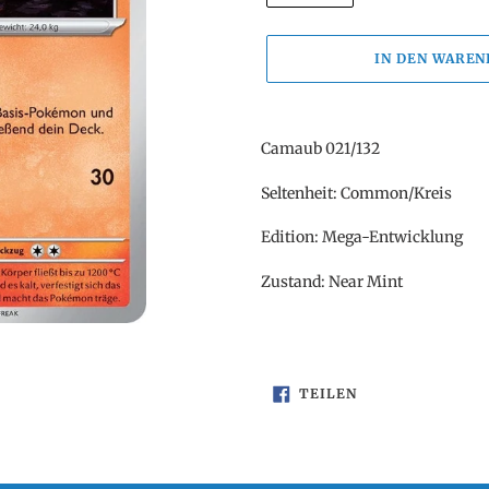
IN DEN WAREN
Produkt
wird
Camaub 021/132
zum
Warenkorb
Seltenheit: Common/Kreis
hinzugefügt
Edition: Mega-Entwicklung
Zustand: Near Mint
AUF
TEILEN
FACEBOOK
TEILEN