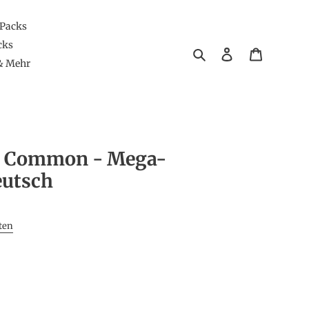
 Packs
cks
Suchen
Einloggen
Warenkor
& Mehr
2 Common - Mega-
eutsch
ten