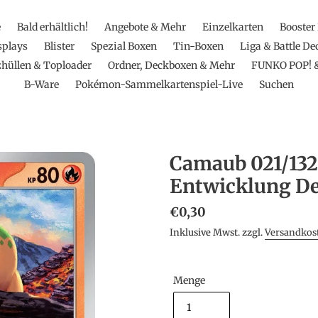
e
Bald erhältlich!
Angebote & Mehr
Einzelkarten
Booster
splays
Blister
Spezial Boxen
Tin-Boxen
Liga & Battle De
hüllen & Toploader
Ordner, Deckboxen & Mehr
FUNKO POP! 
B-Ware
Pokémon-Sammelkartenspiel-Live
Suchen
Camaub 021/13
Entwicklung D
Normaler
€0,30
Preis
Inklusive Mwst. zzgl.
Versandkos
Menge